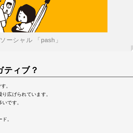
 ソーシャル 「pash」
ガティブ？
です。
繰り広げられています。
多いです。
ード。