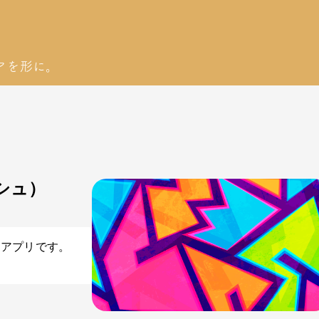
アを形に。
シュ）
きるアプリです。
。