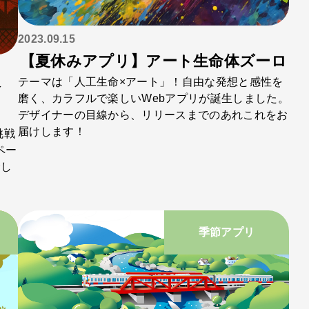
2023.09.15
【夏休みアプリ】アート生命体ズーロ
テーマは「人工生命×アート」！自由な発想と感性を
捨
磨く、カラフルで楽しいWebアプリが誕生しました。
デザイナーの目線から、リリースまでのあれこれをお
届けします！
挑戦
ペー
介し
季節アプリ