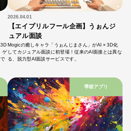
2026.04.01
に
【エイプリルフール企画】うぉんジ
ュアル面談
3D
Mogicの癒しキャラ「うぉんじまさん」がAI × 3D化
。ゲ
してカジュアル面談に初登場！従来のAI面接とは異な
月で
る、脱力型AI面談サービスです。
季節アプリ