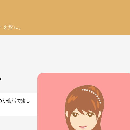
アを形に。
ん
のか会話で癒し