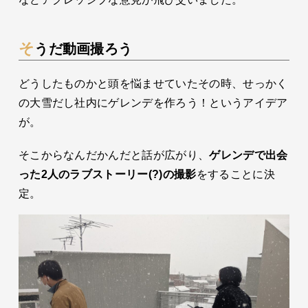
そうだ動画撮ろう
どうしたものかと頭を悩ませていたその時、せっかく
の大雪だし社内にゲレンデを作ろう！というアイデア
が。
そこからなんだかんだと話が広がり、
ゲレンデで出会
った
2
人のラブストーリー
(?)
の撮影
をすることに決
定。