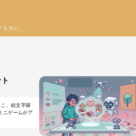
アを形に。
ント
っこ、絵文字探
ミニゲームがア