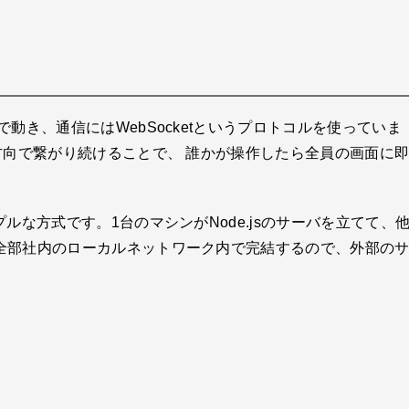
動き、通信にはWebSocketというプロトコルを使っていま
方向で繋がり続けることで、 誰かが操作したら全員の画面に
ルな方式です。1台のマシンがNode.jsのサーバを立てて、
全部社内のローカルネットワーク内で完結するので、外部の