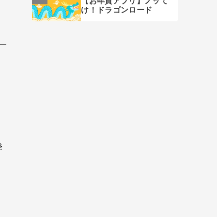
【お年賀アプリ】ノッて
け！ドラゴンロード
発